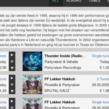
ALL
ALBUMS
TUNES
aide op zijn eerste feest in 1995, waarna hij in 1996 een performance g
te plek won tijdens zijn eerste DJ-wedstrijd. In de energiehal stond hij a
 de jongst deejays in 1998 tijdens de laatste grote Megarave. In 2000 
rd het zelfs nog hectischer, hij begon met het draaien van verschillen
tijlen die hebben geleid tot boekingen op grote evenementen wereldwi
ten als Hardcore 4 Life en natuurlijk Thunderdome. In 2002 organisee
 aantal party’s in Nederland en ging hij op tournee in Texas en Oklaho
 de VS. In 2003 begon het balletje echt te rollen. Hij won voor de derde 
dcore-scratch DJ-wedstrijd en hij produceerde zijn eigen tracks. In 20
unes
Thunder Inside (Radio Edit)
Single tun
zowat al zijn dromen uit, hij werd genomineerd voor ‘Beste hardcore 
oday
Partyraiser
&
Vahalla
Toda
nd’. In 2006 gaf hij spectaculaire performance tijdens zijn eigen concert
2,98
Partyraiser Recordings
€ 1,4
hland Hallen - Amsterdam, wat volledig was uitverkocht. Met inmiddels
olle Ultimate Solo Conflicts met collega Noisekick gaat het qua
nten alleen maar beter.
tune
FF Lekker Hakkuh
2 Tune
eg het alsmaar drukker met produceren, Partyraiser mixte een Human
oday
Pinotello
&
Partyraiser
29.05.202
e track en werkte samen met Paul Elstak, Headbanger, Lunatic & Mis
1,49
BRUTAL KAOZ
€ 1,9
a & DJ Tieum. Dit alles brengt Partyraiser tot een niveau dat geen enke
Hardcore DJ heeft bereikt. Time to raise the party.
tune
FF Lekker Hakkuh
Single tun
2026
Pinotello
&
Partyraiser
29.05.202