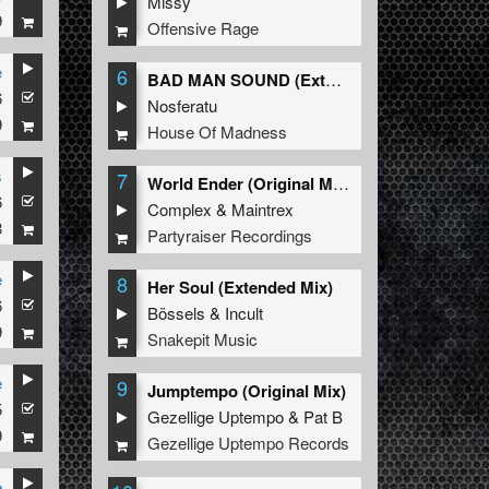
Missy
9
Offensive Rage
e
6
BAD MAN SOUND (Extended Mix)
6
Nosferatu
9
House Of Madness
s
7
World Ender (Original Mix)
6
Complex
&
Maintrex
8
Partyraiser Recordings
e
8
Her Soul (Extended Mix)
6
Bössels
&
Incult
9
Snakepit Music
e
9
Jumptempo (Original Mix)
5
Gezellige Uptempo
&
Pat B
9
Gezellige Uptempo Records
e