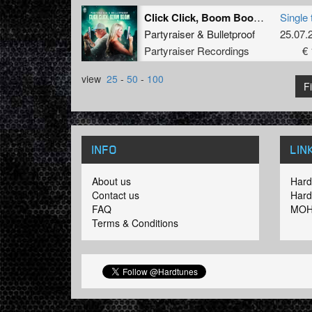
Click Click, Boom Boom (Original Mix)
Single 
Partyraiser
&
Bulletproof
25.07.
Partyraiser Recordings
€ 
view
25
-
50
-
100
Fi
INFO
LIN
About us
Hard
Contact us
Hard
FAQ
MOH
Terms & Conditions