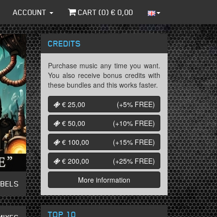
ACCOUNT
CART (
0
) €
0,00
CREDITS
Purchase music any time you want.
You also receive bonus credits with
these bundles and this works faster.
€ 25,00
(+5%
FREE
)
€ 50,00
(+10%
FREE
)
€ 100,00
(+15%
FREE
)
€ 200,00
(+25%
FREE
)
More information
ABELS
TOP 10