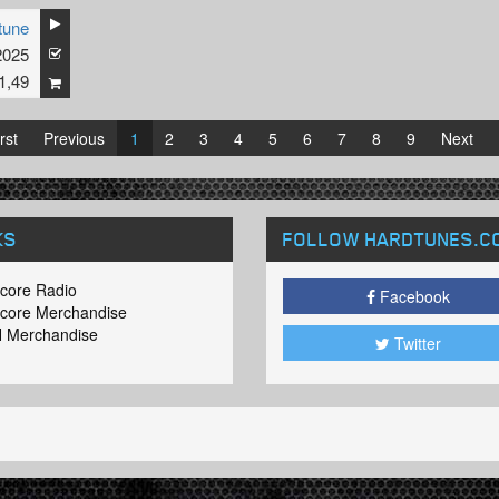
tune
2025
1,49
rst
Previous
1
2
3
4
5
6
7
8
9
Next
KS
FOLLOW HARDTUNES
.C
core Radio
Facebook
core Merchandise
 Merchandise
Twitter