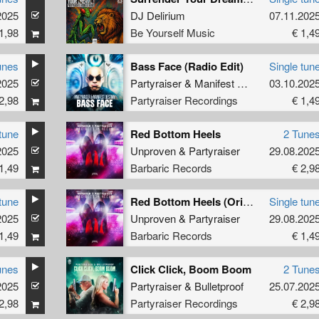
2025
DJ Delirium
07.11.202
1,98
Be Yourself Music
€ 1,4
unes
Bass Face (Radio Edit)
Single tun
2025
Partyraiser
&
Manifest Destiny
03.10.202
2,98
Partyraiser Recordings
€ 1,4
tune
Red Bottom Heels
2 Tune
2025
Unproven
&
Partyraiser
29.08.202
1,49
Barbaric Records
€ 2,9
tune
Red Bottom Heels (Original Mix)
Single tun
2025
Unproven
&
Partyraiser
29.08.202
1,49
Barbaric Records
€ 1,4
unes
Click Click, Boom Boom
2 Tune
2025
Partyraiser
&
Bulletproof
25.07.202
2,98
Partyraiser Recordings
€ 2,9