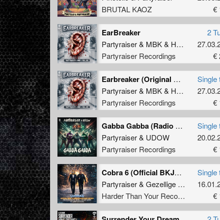
BRUTAL KAOZ
€ 
EarBreaker
2 T
Partyraiser
&
MBK
&
Hollow
27.03.
Partyraiser Recordings
€ 
Earbreaker (Original Mix)
Single 
Partyraiser
&
MBK
&
Hollow
27.03.
Partyraiser Recordings
€ 
Gabba Gabba (Radio Edit)
Single 
Partyraiser
&
UDOW
20.02.
Partyraiser Recordings
€ 
Cobra 6 (Official BKJN vs. Partyraiser 2026 Anthem) (Original Mix)
Single 
Partyraiser
&
Gezellige Uptempo
16.01.
Harder Than Your Records
€ 
Surrender Your Dreamz ! (Partyraiser & Rosbeek Remix)
2 T