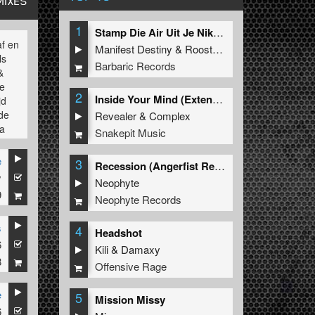
MIXES
1
Stamp Die Air Uit Je Nikeys (Extended Mix)
af en
Manifest Destiny
&
Roosterz
ls
Barbaric Records
&
de
2
Inside Your Mind (Extended Mix)
jd
rde
Revealer
&
Complex
ma
Snakepit Music
keer
05
e
3
Recession (Angerfist Remix Extended)
DJ in
y
Neophyte
 in
9
Neophyte Records
 3
s
4
Headshot
6
Kili
&
Damaxy
s
8
Offensive Rage
le
e
5
Mission Missy
6