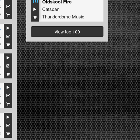
10
Oldskool Fire
5
Catscan
9
Thunderdome Music
e
View top 100
5
9
s
5
8
e
5
9
s
5
8