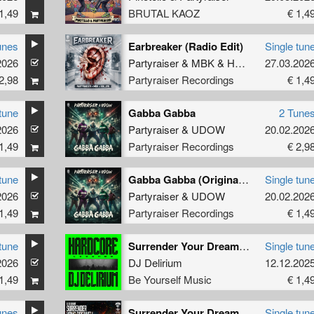
1,49
BRUTAL KAOZ
€ 1,4
unes
Earbreaker (Radio Edit)
Single tun
2026
Partyraiser
&
MBK
&
Hollow
27.03.202
2,98
Partyraiser Recordings
€ 1,4
tune
Gabba Gabba
2 Tune
2026
Partyraiser
&
UDOW
20.02.202
1,49
Partyraiser Recordings
€ 2,9
tune
Gabba Gabba (Original Mix)
Single tun
2026
Partyraiser
&
UDOW
20.02.202
1,49
Partyraiser Recordings
€ 1,4
tune
Surrender Your Dreamz ! (Partyraiser & Rosbeek Remix)
Single tun
2026
DJ Delirium
12.12.202
1,49
Be Yourself Music
€ 1,4
unes
Surrender Your Dreamz ! (Partyraiser & Rosbeek Remix)
Single tun