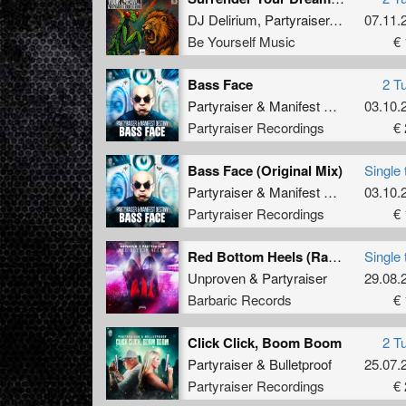
DJ Delirium
,
Partyraiser
,
Rosbeek
07.11.
Be Yourself Music
€ 
Bass Face
2 T
Partyraiser
&
Manifest Destiny
03.10.
Partyraiser Recordings
€ 
Bass Face (Original Mix)
Single 
Partyraiser
&
Manifest Destiny
03.10.
Partyraiser Recordings
€ 
Red Bottom Heels (Radio Edit)
Single 
Unproven
&
Partyraiser
29.08.
Barbaric Records
€ 
Click Click, Boom Boom
2 T
Partyraiser
&
Bulletproof
25.07.
Partyraiser Recordings
€ 